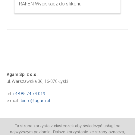
RAFEN Wyciskacz do silikonu
Agam Sp. z o.o.
ul. Warszawska 36, 16-070 Łyski
tel:
+48 85 74 74 019
e-mail:
biuro@agam.pl
Ta strona korzysta z ciasteczek aby świadczyć usługi na
najwyższym poziomie. Dalsze korzystanie ze strony oznacza,
Realizacja:
VISUALPROMO