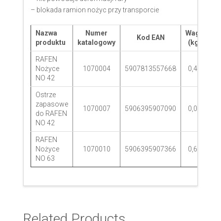
– blokada ramion nożyc przy transporcie
Nazwa
Numer
Waga
O
Kod EAN
produktu
katalogowy
(kg)
RAFEN
Nożyce
1070004
5907813557668
0,45
NO 42
Ostrze
zapasowe
1070007
5906395907090
0,08
do RAFEN
NO 42
RAFEN
Nożyce
1070010
5906395907366
0,69
NO 63
Related Products