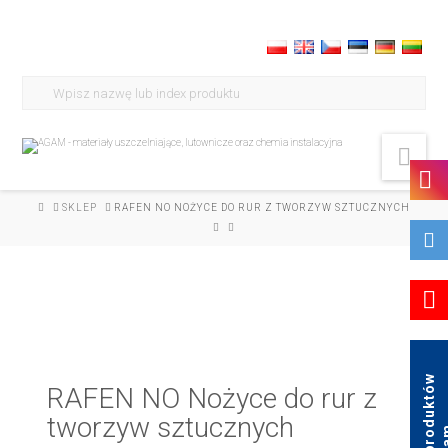
Search
for:
Nav
HOME
SKLEP
RAFEN NO NOŻYCE DO RUR Z TWORZYW SZTUCZNYCH
K
a
t
a
l
o
g
p
r
o
d
u
k
t
ó
w
A
g
a
RAFEN NO Nożyce do rur z
tworzyw sztucznych