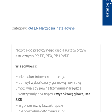
Category:
RAFEN Narzędzia instalacyjne
Nożyce do precyzyjnego cięcia rur z tworzyw
sztucznych PP, PE, PEX, PB i PVDF.
Właściwości:
– lekka aluminiowa konstrukcja
– uchwyt wykończony gumową nakładką
umożliwiający pewne trzymanie narzędzia
– wytrzymały nóż tnący z
wysokowęglowej stali
SK5
– ergonomiczny kształt rączki
– nie powoduje deformacji rury