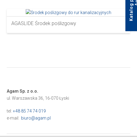
AGASLIDE Środek poślizgowy
Agam Sp. z o.o.
ul. Warszawska 36, 16-070 Łyski
tel:
+48 85 74 74 019
e-mail:
biuro@agam.pl