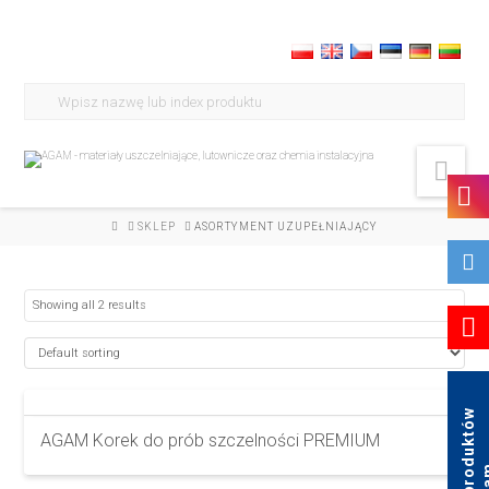
Search
for:
Nav
HOME
SKLEP
ASORTYMENT UZUPEŁNIAJĄCY
Showing all 2 results
K
a
t
a
l
o
g
p
r
o
d
u
k
t
ó
w
A
g
a
AGAM Korek do prób szczelności PREMIUM