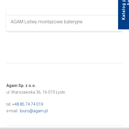
AGAM Listwy montażowe bateryjne
Agam Sp. z o.o.
ul. Warszawska 36, 16-070 Łyski
tel:
+48 85 74 74 019
e-mail:
biuro@agam.pl