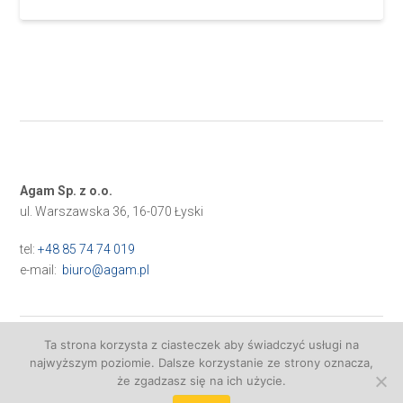
Agam Sp. z o.o.
ul. Warszawska 36, 16-070 Łyski
tel:
+48 85 74 74 019
e-mail:
biuro@agam.pl
Ta strona korzysta z ciasteczek aby świadczyć usługi na
najwyższym poziomie. Dalsze korzystanie ze strony oznacza,
Realizacja:
VISUALPROMO
że zgadzasz się na ich użycie.