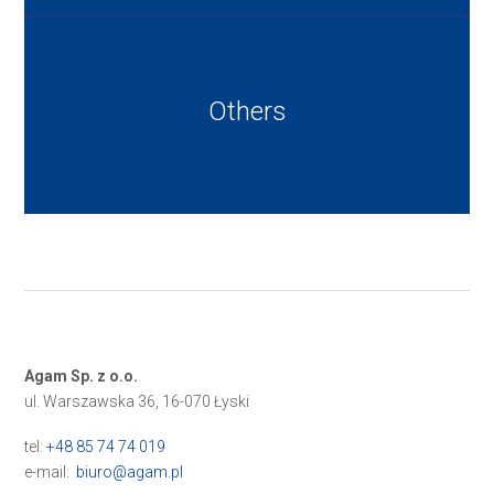
Others
Agam Sp. z o.o.
ul. Warszawska 36, 16-070 Łyski
tel:
+48 85 74 74 019
e-mail:
biuro@agam.pl