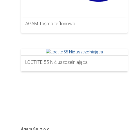
AGAM Taśma teflonowa
LOCTITE 55 Nić uszczelniająca
Agam Sp. z o.o.