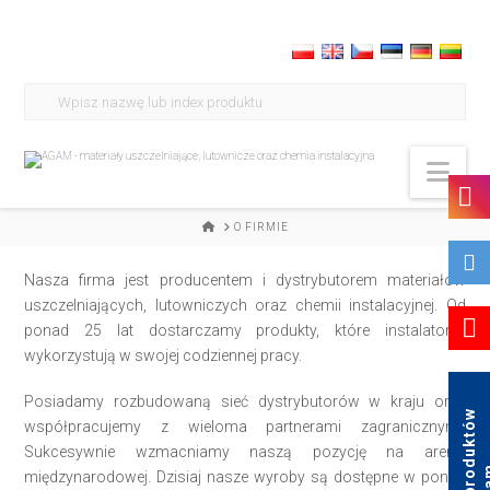
Search
for:
Nav
HOME
O FIRMIE
Nasza firma jest producentem i dystrybutorem materiałów
uszczelniających, lutowniczych oraz chemii instalacyjnej. Od
ponad 25 lat dostarczamy produkty, które instalatorzy
wykorzystują w swojej codziennej pracy.
Posiadamy rozbudowaną sieć dystrybutorów w kraju oraz
K
a
t
a
l
o
g
p
r
o
d
u
k
t
ó
w
A
g
a
współpracujemy z wieloma partnerami zagranicznymi.
Sukcesywnie wzmacniamy naszą pozycję na arenie
międzynarodowej. Dzisiaj nasze wyroby są dostępne w ponad