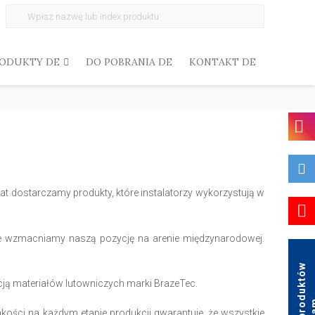
Search
for:
ODUKTY DE
DO POBRANIA DE
KONTAKT DE
at dostarczamy produkty, które instalatorzy wykorzystują w
e wzmacniamy naszą pozycję na arenie międzynarodowej.
K
a
t
a
l
o
g
p
r
o
d
u
k
t
ó
w
A
g
a
ją materiałów lutowniczych marki BrazeTec.
ości na każdym etapie produkcji gwarantuje, że wszystkie