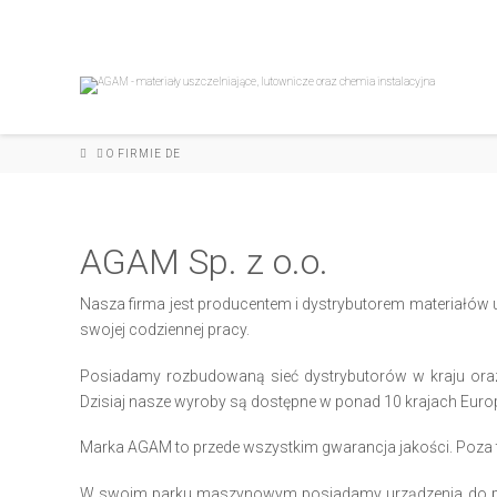
HOME
O FIRMIE DE
AGAM Sp. z o.o.
Nasza firma jest producentem i dystrybutorem materiałów u
swojej codziennej pracy.
Posiadamy rozbudowaną sieć dystrybutorów w kraju ora
Dzisiaj nasze wyroby są dostępne w ponad 10 krajach Euro
Marka AGAM to przede wszystkim gwarancja jakości. Poza 
W swoim parku maszynowym posiadamy urządzenia do produk