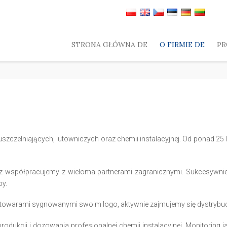
STRONA GŁÓWNA DE
O FIRMIE DE
PR
szczelniających, lutowniczych oraz chemii instalacyjnej. Od ponad 25 l
z współpracujemy z wieloma partnerami zagranicznymi. Sukcesywni
py.
towarami sygnowanymi swoim logo, aktywnie zajmujemy się dystrybuc
cji i dozowania profesjonalnej chemii instalacyjnej. Monitoring jak