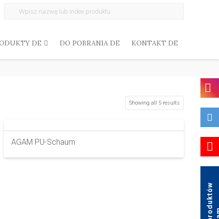
Search
for:
ODUKTY DE
DO POBRANIA DE
KONTAKT DE
Showing all 5 results
AGAM PU-Schaum
K
a
t
a
l
o
g
p
r
o
d
u
k
t
ó
w
A
g
a