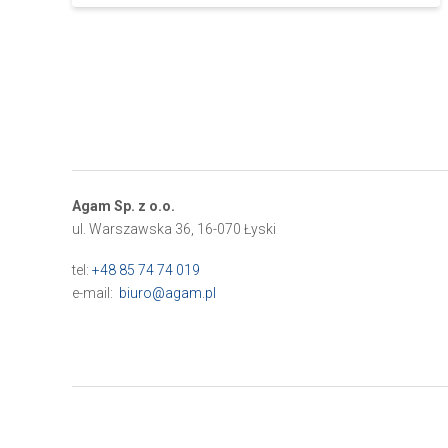
Agam Sp. z o.o.
ul. Warszawska 36, 16-070 Łyski
tel:
+48 85 74 74 019
e-mail:
biuro@agam.pl