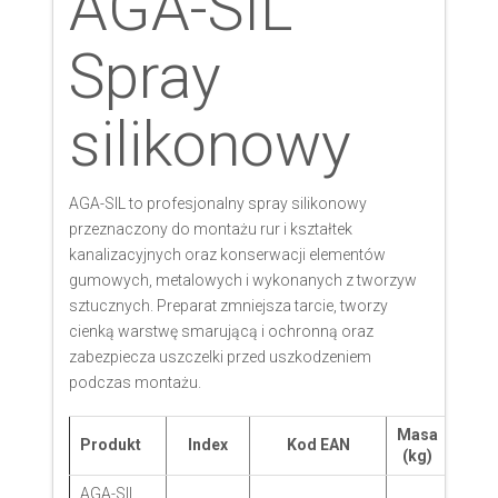
AGA-SIL
Spray
silikonowy
AGA-SIL to profesjonalny spray silikonowy
przeznaczony do montażu rur i kształtek
kanalizacyjnych oraz konserwacji elementów
gumowych, metalowych i wykonanych z tworzyw
sztucznych. Preparat zmniejsza tarcie, tworzy
cienką warstwę smarującą i ochronną oraz
zabezpiecza uszczelki przed uszkodzeniem
podczas montażu.
Masa
Opak
Produkt
Index
Kod EAN
(kg)
zbi
AGA-SIL