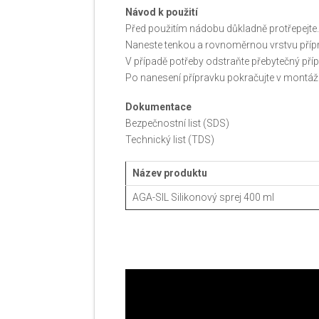
Návod k použití
Před použitím nádobu důkladně protřepejte
Naneste tenkou a rovnoměrnou vrstvu příp
V případě potřeby odstraňte přebytečný příp
Po nanesení přípravku pokračujte v montáži
Dokumentace
Bezpečnostní list (SDS)
Technický list (TDS)
Název produktu
AGA-SIL Silikonový sprej 400 ml