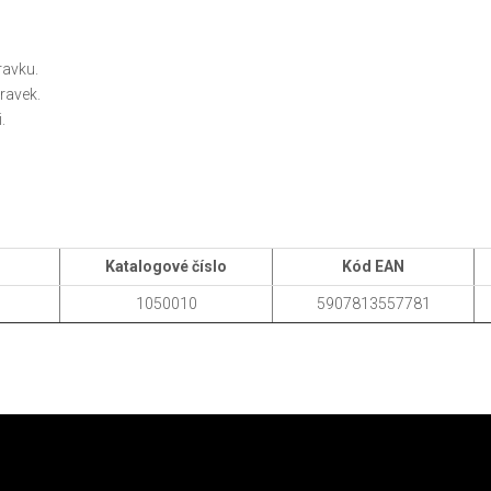
.
ravku.
ravek.
.
Katalogové číslo
Kód EAN
1050010
5907813557781