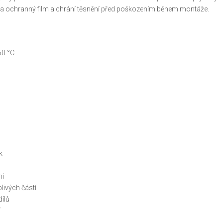
ací a ochranný film a chrání těsnění před poškozením během montáže.
50 °C
k
mi
livých částí
ílů
í