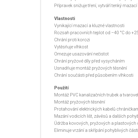
Přípravek snižuje tření, vytváří tenký maz
Vlastnosti
Vynikající mazací a kluzné vlastnosti
Rozsah pracovních teplot od –40 °C do +2
Chrání proti korozi
Vytěsňuje vlhkost
Omezuje usazování nečistot
Chrání pryžové díly před vysycháním
Usnadňuje montáž pryžových těsnění
Chrání součásti před působením vlhkosti
Použití
Montáž PVC kanalizačních trubek a tvarove
Montáž pryžových těsnění
Protahování elektrických kabelů chránička
Mazání vodicích lišt, závěsů a dalších pohyb
Údržba kovových, pryžových a plastových d
Eliminuje vrzání a skřípání pohyblivých část