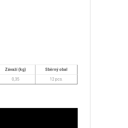
Z
ávaží
(kg)
Sběrný obal
0,35
12 pcs.