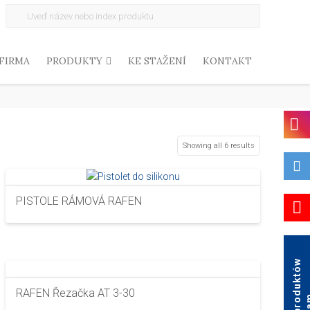
Search
for:
FIRMA
PRODUKTY
KE STAŽENÍ
KONTAKT
Showing all 6 results
PISTOLE RÁMOVÁ RAFEN
K
a
t
a
l
o
g
p
r
o
d
u
k
t
ó
w
A
g
a
RAFEN Řezačka AT 3-30