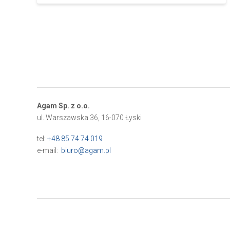
Agam Sp. z o.o.
ul. Warszawska 36, 16-070 Łyski
tel:
+48 85 74 74 019
e-mail:
biuro@agam.pl