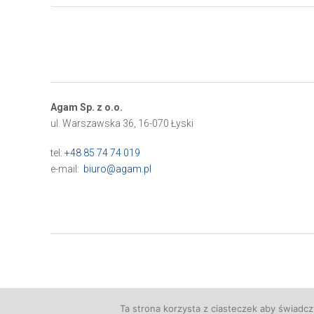
Agam Sp. z o.o.
ul. Warszawska 36, 16-070 Łyski
tel:
+48 85 74 74 019
e-mail:
biuro@agam.pl
Ta strona korzysta z ciasteczek aby świadcz