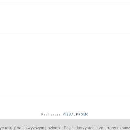
Realizacja:
VISUALPROMO
yć usługi na najwyższym poziomie. Dalsze korzystanie ze strony oznacza