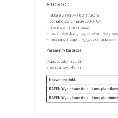
Właściwości:
– lekka aluminiowa konstrukcja
– do nabojów o masie 300-310ml
– łatwa wymiana kartuszy
– naciśniecie dźwigni spustowej nie wymaga
– mechanizm zapobiegający cofaniu się tł
Parametry kartusza:
Długość tuby : 225mm
Średnica tuby : 49mm
Nazwa produktu
RAFEN Wyciskacz do silikonu plastikow
RAFEN Wyciskacz do silikonu aluminio