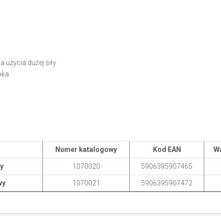
 użycia dużej siły
oka
Numer katalogowy
Kod EAN
Wa
y
1070020
5906395907465
wy
1070021
5906395907472