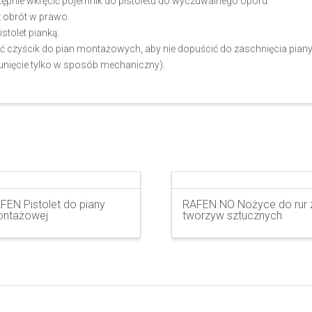
stępnie wkręcić pojemnik do pistoletu do wyczuwalnego oporu.
 obrót w prawo.
stolet pianką.
ć czyścik do pian montażowych, aby nie dopuścić do zaschnięcia piany
sunięcie tylko w sposób mechaniczny).
FEN Pistolet do piany
RAFEN NO Nożyce do rur 
ntażowej
tworzyw sztucznych