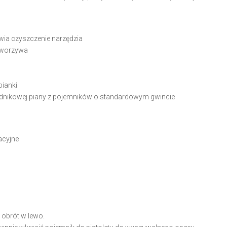
wia czyszczenie narzędzia
 tworzywa
pianki
dnikowej piany z pojemników o standardowym gwincie
acyjne
obrót w lewo.