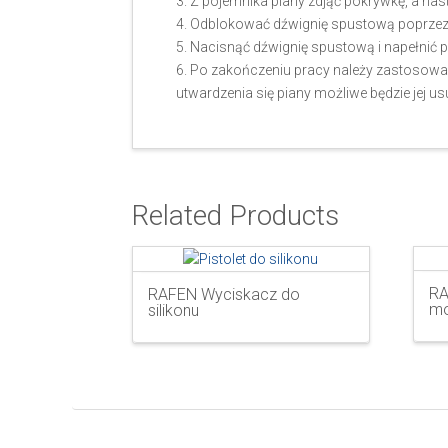
3. Z pojemnika piany zdjąć pokrywkę, a na
4. Odblokować dźwignię spustową poprzez
5. Nacisnąć dźwignię spustową i napełnić pi
6. Po zakończeniu pracy należy zastosowa
utwardzenia się piany możliwe będzie jej u
Related Products
RA
RAFEN Wyciskacz do
mo
silikonu