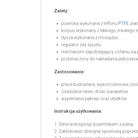
Zalety:
powłoka wykonana z teflonu
PTFE
ułat
korpus wykonany z lekkiego, trwałego
dysza wykonana z mosiądzu
regulator siły spustu
mechanizm zapobiegający cofaniu się 
przeznaczony do nakładania jednoskła
Zastosowanie:
prace budowlane, wykończeniowe, izol
osadzanie okien, drzwi, parapetów
wypełnianie pęknięć oraz ubytków
Instrukcja użytkowania:
1. Silnie wstrząsnąć pojemnikiem z pianą.
2. Zablokować dźwignię spustową poprzez 