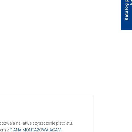
pozwala na łatwe czyszczenie pistoletu.
azem z
PIANĄ MONTAŻOWĄ AGAM
.