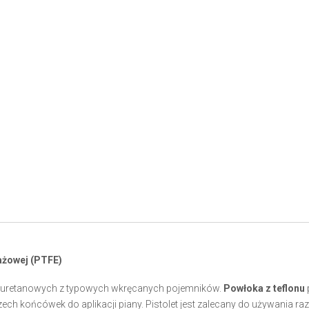
ażowej (PTFE)
oliuretanowych z typowych wkręcanych pojemników.
Powłoka z teflonu
ch końcówek do aplikacji piany. Pistolet jest zalecany do używania r