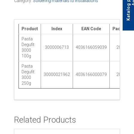
Category:
Soldering materials to installations
Product
Index
EAN Code
Packaking
Pasta
Degufit
3000006713
4036166059039
20 pcs.
3000
100g
Pasta
Degufit
30000021962
4036166000079
20 pcs.
3000
250g
Related Products