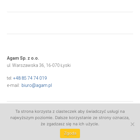
Agam Sp. z o.o.
ul. Warszawska 36, 16-070 Łyski
tel:
+48 85 74 74 019
e-mail:
biuro@agam.pl
Ta strona korzysta z ciasteczek aby świadczyć usługi na
najwyższym poziomie. Dalsze korzystanie ze strony oznacza,
Realizacja:
VISUALPROMO
że zgadzasz się na ich użycie.
Zgoda