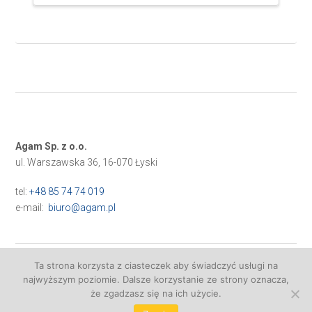
Agam Sp. z o.o.
ul. Warszawska 36, 16-070 Łyski
tel:
+48 85 74 74 019
e-mail:
biuro@agam.pl
Ta strona korzysta z ciasteczek aby świadczyć usługi na
najwyższym poziomie. Dalsze korzystanie ze strony oznacza,
Realizacja:
VISUALPROMO
że zgadzasz się na ich użycie.