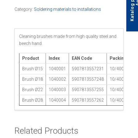
Category:
Soldering materials to installations
Cleaning brushes made from high quality steel and
beech hand.
Product
Index
EAN Code
Packing
Brush Ø15
1040001
5907813557231
10/400
Brush Ø18
1040002
5907813557248
10/400
Brush Ø22
1040003
5907813557255
10/400
Brush Ø28
1040004
5907813557262
10/400
Related Products