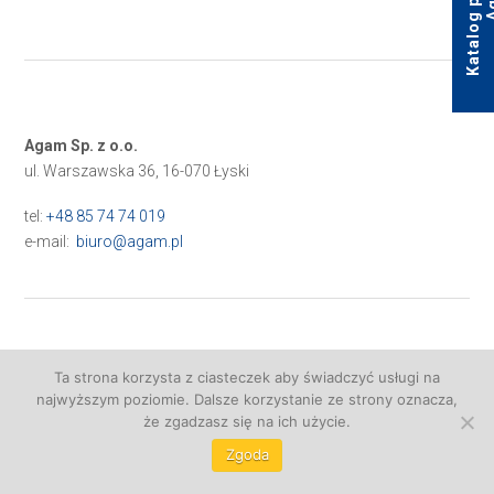
Agam Sp. z o.o.
ul. Warszawska 36, 16-070 Łyski
tel:
+48 85 74 74 019
e-mail:
biuro@agam.pl
Realizacja:
VISUALPROMO
Ta strona korzysta z ciasteczek aby świadczyć usługi na
najwyższym poziomie. Dalsze korzystanie ze strony oznacza,
że zgadzasz się na ich użycie.
Zgoda