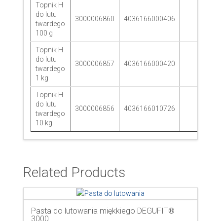
Topnik H
do lutu
3000006860
4036166000406
50
twardego
100 g
Topnik H
do lutu
3000006857
4036166000420
20
twardego
1 kg
Topnik H
do lutu
3000006856
4036166010726
1
twardego
10 kg
Related Products
Pasta do lutowania miękkiego DEGUFIT®
3000