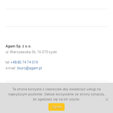
Agam Sp. z o.o.
ul. Warszawska 36, 16-070 Łyski
tel:
+48 85 74 74 019
e-mail:
biuro@agam.pl
Ta strona korzysta z ciasteczek aby świadczyć usługi na
najwyższym poziomie. Dalsze korzystanie ze strony oznacza,
Realizacja:
VISUALPROMO
że zgadzasz się na ich użycie.
Zgoda