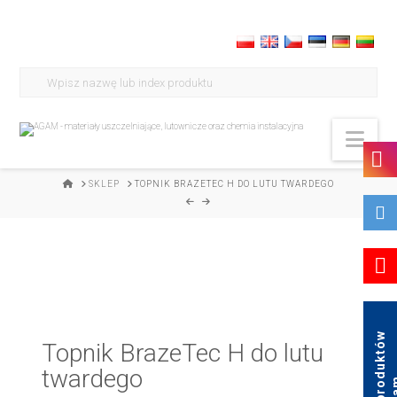
Search
for:
Nav
HOME
SKLEP
TOPNIK BRAZETEC H DO LUTU TWARDEGO
K
a
t
a
l
o
g
p
r
o
d
u
k
t
ó
w
A
g
a
Topnik BrazeTec H do lutu
twardego