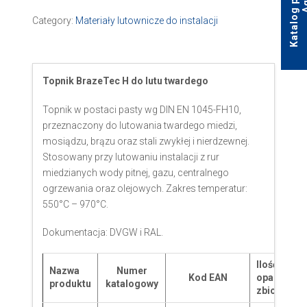
Category:
Materiały lutownicze do instalacji
Topnik BrazeTec H do lutu twardego
Topnik w postaci pasty wg DIN EN 1045-FH10,
przeznaczony do lutowania twardego miedzi,
mosiądzu, brązu oraz stali zwykłej i nierdzewnej.
Stosowany przy lutowaniu instalacji z rur
miedzianych wody pitnej, gazu, centralnego
ogrzewania oraz olejowych. Zakres temperatur:
550°C – 970°C.
Dokumentacja: DVGW i RAL.
Ilość w
Nazwa
Numer
Kod EAN
opakowani
produktu
katalogowy
zbiorczym