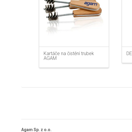
Kartáče na čistění trubek
DE
AGAM
Agam Sp. z o.o.