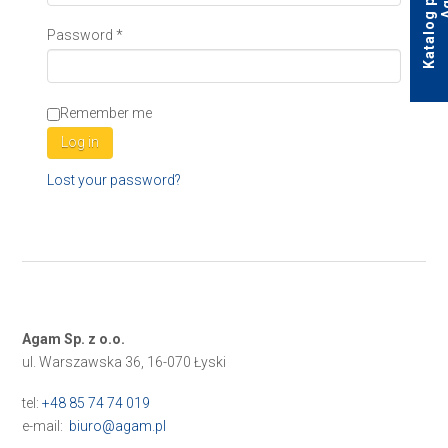
Password
*
Remember me
Log in
Lost your password?
Agam Sp. z o.o.
ul. Warszawska 36, 16-070 Łyski
tel:
+48 85 74 74 019
e-mail:
biuro@agam.pl