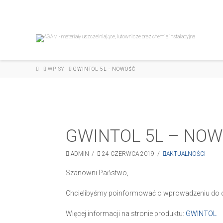
HOME
WPISY
GWINTOL 5L - NOWOŚĆ
GWINTOL 5L – NO
ADMIN
24 CZERWCA 2019
AKTUALNOŚCI
Szanowni Państwo,
Chcielibyśmy poinformować o wprowadzeniu do 
Więcej informacji na stronie produktu:
GWINTOL