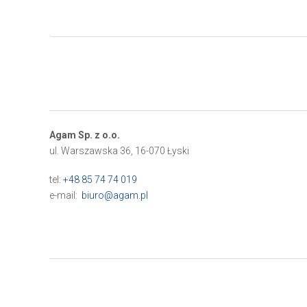
Agam Sp. z o.o.
ul. Warszawska 36, 16-070 Łyski
tel:
+48 85 74 74 019
e-mail:
biuro@agam.pl