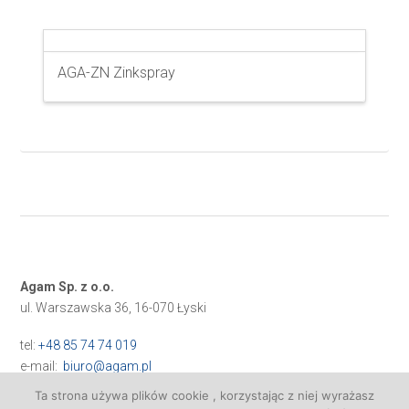
AGA-ZN Zinkspray
Agam Sp. z o.o.
ul. Warszawska 36, 16-070 Łyski
tel:
+48 85 74 74 019
e-mail:
biuro@agam.pl
Ta strona używa plików cookie , korzystając z niej wyrażasz