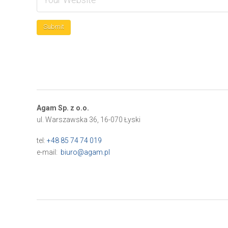
Agam Sp. z o.o.
ul. Warszawska 36, 16-070 Łyski
tel:
+48 85 74 74 019
e-mail:
biuro@agam.pl