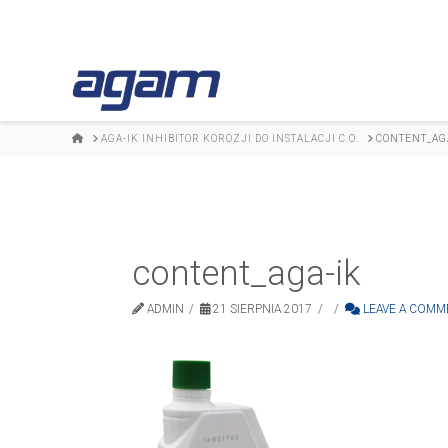
HOME
AGA-IK INHIBITOR KOROZJI DO INSTALACJI C.O.
CONTENT_AG
content_aga-ik
ADMIN
21 SIERPNIA 2017
LEAVE A COMM