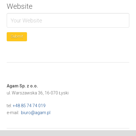
Website
Agam Sp. z o.o.
ul. Warszawska 36, 16-070 Łyski
tel:
+48 85 74 74 019
e-mail:
biuro@agam.pl