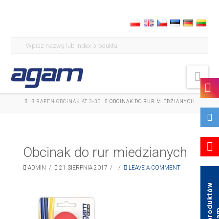
Search
for:
Nav
HOME
RAFEN OBCINAK AT 3-30
OBCINAK DO RUR MIEDZIANYCH
Obcinak do rur miedzianych
ADMIN
21 SIERPNIA 2017
LEAVE A COMMENT
K
a
t
a
l
o
g
p
r
o
d
u
k
t
ó
w
A
g
a