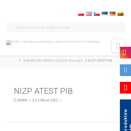
Search
for:
Nav
HOME
AGAM PRO PASTA USZCZELNIAJĄCA
NIZP ATEST PIB
NIZP ATEST PIB
ADMIN
23 MAJA 2022
K
a
t
a
l
o
g
p
r
o
d
u
k
t
ó
w
A
g
a