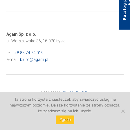
Agam Sp. z o.o.
ul. Warszawska 36, 16-070 Łyski
tel:
+48 85 74 74 019
e-mail:
biuro@agam.pl
Realizacja:
VISUALPROMO
Ta strona korzysta z ciasteczek aby świadczyć usługi na
najwyższym poziomie. Dalsze korzystanie ze strony oznacza,
że zgadzasz się na ich użycie.
Zgoda