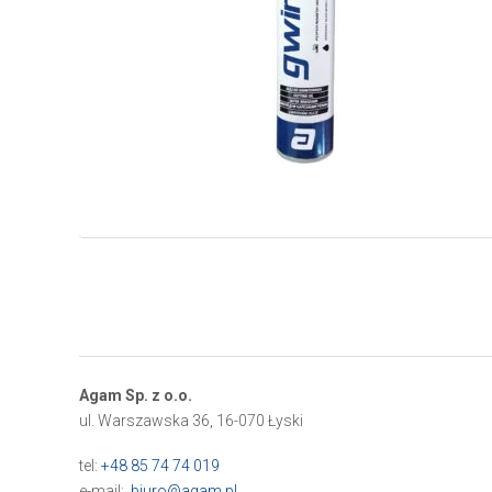
Agam Sp. z o.o.
ul. Warszawska 36, 16-070 Łyski
tel:
+48 85 74 74 019
e-mail:
biuro@agam.pl