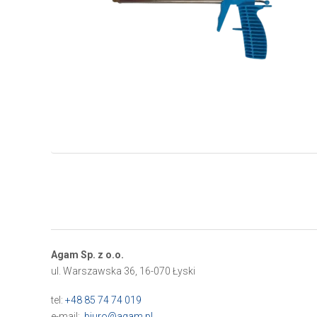
Agam Sp. z o.o.
ul. Warszawska 36, 16-070 Łyski
tel:
+48 85 74 74 019
e-mail:
biuro@agam.pl