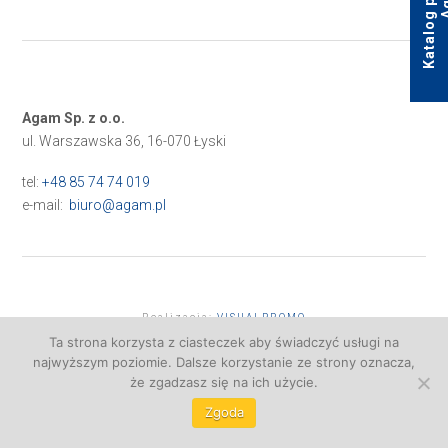
Agam Sp. z o.o.
ul. Warszawska 36, 16-070 Łyski
tel:
+48 85 74 74 019
e-mail:
biuro@agam.pl
Realizacja:
VISUALPROMO
Ta strona korzysta z ciasteczek aby świadczyć usługi na
najwyższym poziomie. Dalsze korzystanie ze strony oznacza,
że zgadzasz się na ich użycie.
Zgoda