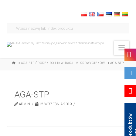
Search
for:
Nav
HOME
AGA-STP ŚRODEK DO LIKWIDACJI MIKROWYCIEKÓW
AGA-STP
AGA-STP
ADMIN
12 WRZEŚNIA 2019
K
a
t
a
l
o
g
p
r
o
d
u
k
t
ó
w
A
g
a