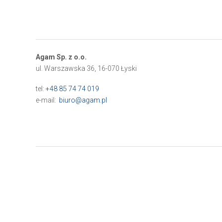
Agam Sp. z o.o.
ul. Warszawska 36, 16-070 Łyski
tel:
+48 85 74 74 019
e-mail:
biuro@agam.pl