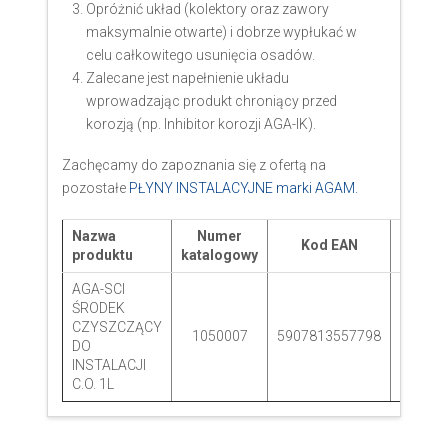
Opróżnić układ (kolektory oraz zawory
maksymalnie otwarte) i dobrze wypłukać w
celu całkowitego usunięcia osadów.
Zalecane jest napełnienie układu
wprowadzając produkt chroniący przed
korozją (np. Inhibitor korozji AGA-IK).
Zachęcamy do zapoznania się z ofertą na
pozostałe
PŁYNY INSTALACYJNE marki AGAM.
Nazwa
Numer
Waga
Kod EAN
produktu
katalogowy
(kg)
AGA-SCI
ŚRODEK
CZYSZCZĄCY
1050007
5907813557798
1,19
DO
INSTALACJI
C.O. 1L