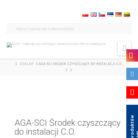
Search
for:
Nav
HOME
SKLEP
AGA-SCI ŚRODEK CZYSZCZĄCY DO INSTALACJI C.O.
K
a
t
a
l
o
g
p
r
o
d
u
k
t
ó
w
A
g
a
AGA-SCI Środek czyszczący
do instalacji C.O.