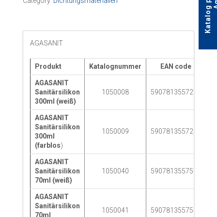
Category:
Dichtungsmaterialien
AGASANIT
Produkt
Katalognummer
EAN code
G
AGASANIT
Sanitärsilikon
1050008
5907813557279
300ml (weiß)
AGASANIT
Sanitärsilikon
1050009
5907813557286
300ml
(farblos
)
AGASANIT
Sanitärsilikon
1050040
5907813557576
70ml (weiß)
AGASANIT
Sanitärsilikon
1050041
5907813557583
70ml