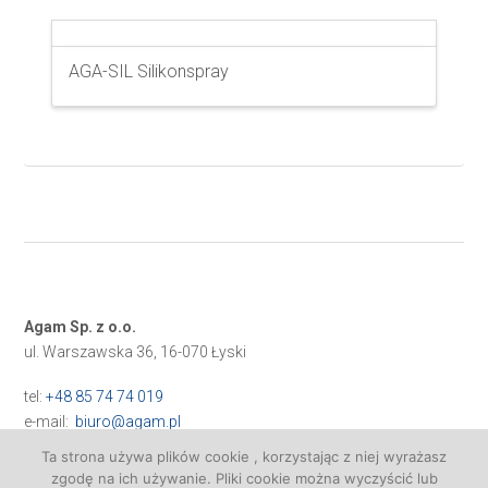
AGA-SIL Silikonspray
Agam Sp. z o.o.
ul. Warszawska 36, 16-070 Łyski
tel:
+48 85 74 74 019
e-mail:
biuro@agam.pl
Ta strona używa plików cookie , korzystając z niej wyrażasz
zgodę na ich używanie. Pliki cookie można wyczyścić lub