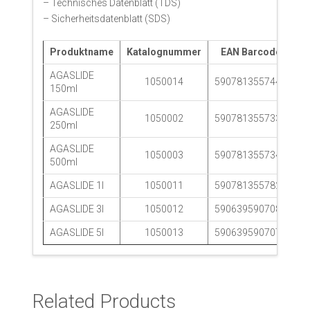
– Technisches Datenblatt (TDS)
– Sicherheitsdatenblatt (SDS)
Produktname
Katalognummer
EAN Barcode
G
AGASLIDE
1050014
5907813557446
150ml
AGASLIDE
1050002
5907813557330
250ml
AGASLIDE
1050003
5907813557347
500ml
AGASLIDE 1l
1050011
5907813557828
AGASLIDE 3l
1050012
5906395907083
AGASLIDE 5l
1050013
5906395907076
Related Products