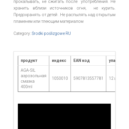
прокалывать, не сжигать после употребления. Не
хранить вблизи источников огня, не курить.
Предохранять от детей . Не распылять над открытым
пламенем или тлеющим материалом
Category:
Środki poślizgowe RU
продукт
индекс
EAN код
yпаковка
AGA-SIL
аэрозольная
1050010
5907813557781
12 шт.
смазка
400ml