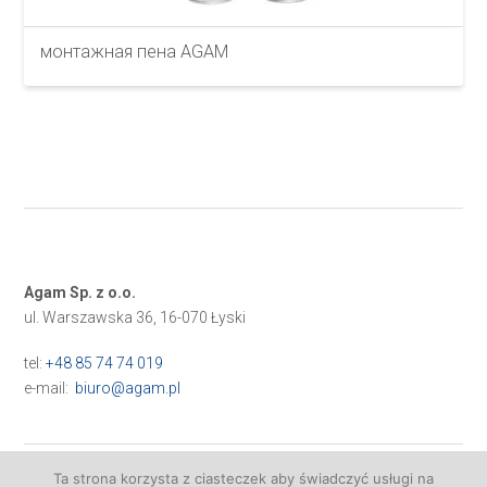
монтажная пена AGAM
Agam Sp. z o.o.
ul. Warszawska 36, 16-070 Łyski
tel:
+48 85 74 74 019
e-mail:
biuro@agam.pl
Ta strona korzysta z ciasteczek aby świadczyć usługi na