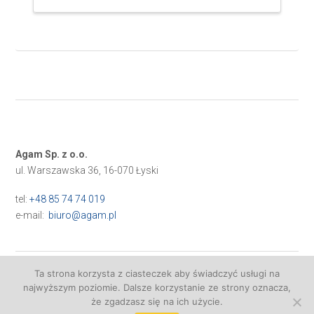
Agam Sp. z o.o.
ul. Warszawska 36, 16-070 Łyski
tel:
+48 85 74 74 019
e-mail:
biuro@agam.pl
Ta strona korzysta z ciasteczek aby świadczyć usługi na
najwyższym poziomie. Dalsze korzystanie ze strony oznacza,
Realizacja:
VISUALPROMO
że zgadzasz się na ich użycie.