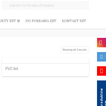
Search
for:
UKTY EST
DO POBRANIA EST
KONTAKT EST
Showing all 3 results
PVC lint
K
a
t
a
l
o
g
p
r
o
d
u
k
t
ó
w
A
g
a