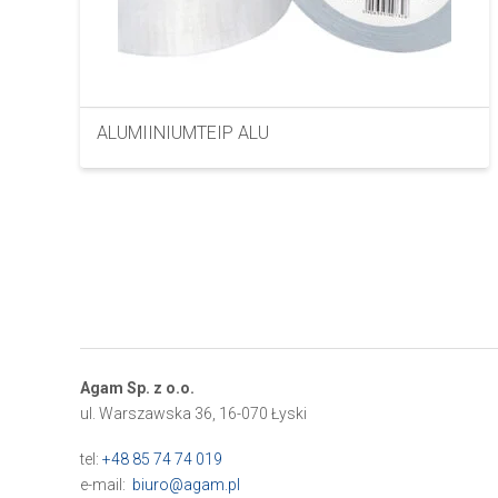
ALUMIINIUMTEIP ALU
Agam Sp. z o.o.
ul. Warszawska 36, 16-070 Łyski
tel:
+48 85 74 74 019
e-mail:
biuro@agam.pl