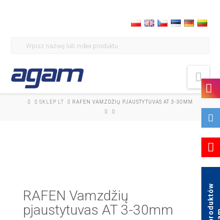
Search
for:
Nav
HOME
SKLEP LT
RAFEN VAMZDŽIŲ PJAUSTYTUVAS AT 3-30MM
K
a
t
a
l
o
g
p
r
o
d
u
k
t
ó
w
A
g
a
RAFEN Vamzdžių
pjaustytuvas AT 3-30mm