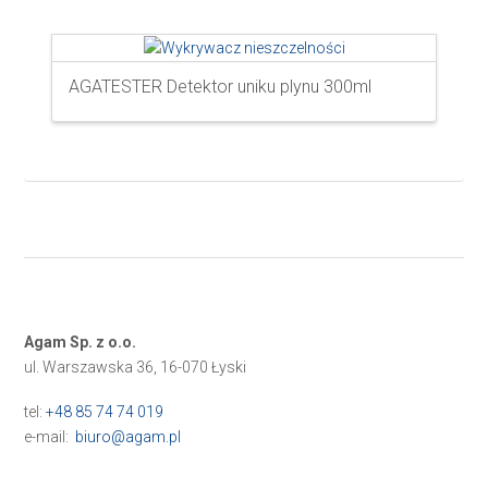
AGATESTER Detektor uniku plynu 300ml
Agam Sp. z o.o.
ul. Warszawska 36, 16-070 Łyski
tel:
+48 85 74 74 019
e-mail:
biuro@agam.pl