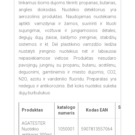
tinkamus šioms dujoms tikrinti: propanas, butanas,
anglies dioksidas. Nuotėkio detektorius yra
aerozolinis produktas. Naudojamas nuotėkiams
aptikti: vamzdynai ir žarnos, suvirinti ir lituoti
sujungimai, vožtuvai ir jungiamosios detalės,
degiųjų dujų įtaisai, šaldymo įrenginiai, stabdžių
sistemos ir kt. Dėl plastikinio vamzdžio leidžia
nustatyti įrenginio nuotėkius net ir labiausiai
nepasiekiamose vietose. Produktas nesudaro
pavojingų junginių su propanu, butanu, acetilenu,
deguonimi, gamtinėmis ir miesto dujomis, CO2,
N2O, azotu ir vandenilio fluoridu. Preparatas yra
nedegus ir antikorozinis. Bet koks nuotėkis sukelia
dujų burbuliukus.
katalogo
Svoris
Produktas
Kodas EAN
numeris
(kg)
AGATESTER
Nuotekio
1050001
5907813557064
0,38
aptikėjas 300ml