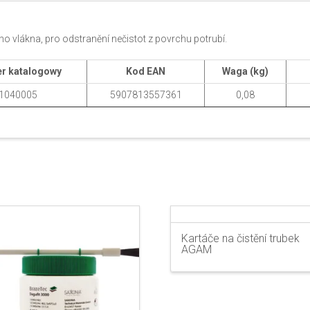
o vlákna, pro odstranění nečistot z povrchu potrubí.
r katalogowy
Kod EAN
Waga (kg)
1040005
5907813557361
0,08
Kartáče na čistění trubek
AGAM