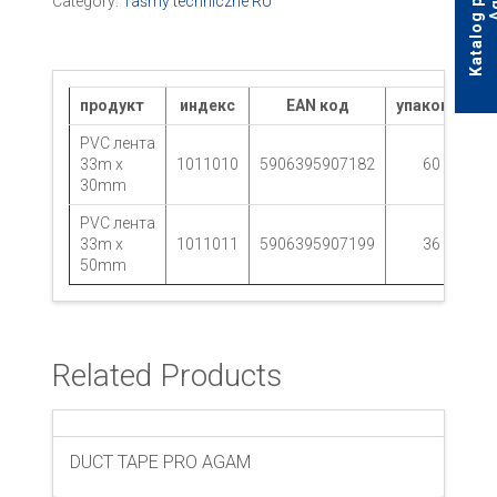
Category:
Taśmy techniczne RU
продукт
индекс
EAN код
yпаковка
PVC лента
33m x
1011010
5906395907182
60
30mm
PVC лента
33m x
1011011
5906395907199
36
50mm
Related Products
DUCT TAPE PRO AGAM